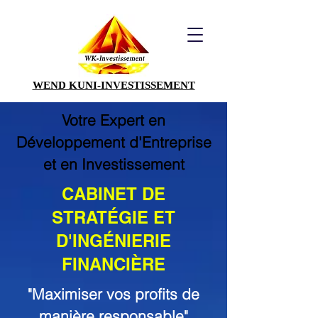
WEND KUNI-INVESTISSEMENT
Votre Expert en
Développement d'Entreprise
et en Investissement
CABINET DE
STRATÉGIE ET
D'INGÉNIERIE
FINANCIÈRE
"Maximiser vos profits de
manière responsable"