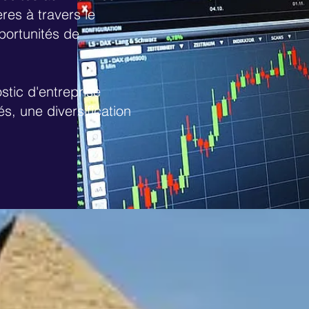
res à travers le
portunités de
stic d'entreprise
s, une diversification